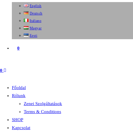
English
Deutsch
Italiano
Magyar
Eesti
0
0
Főoldal
Rólunk
Zenei Szolgáltatások
Terms & Conditions
SHOP
Kapcsolat