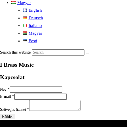
Magyar
English
Deutsch
Italiano
Magyar
Eesti
Search this website
I Brass Music
Kapcsolat
Név
*
E-mail
*
Szöveges üzenet
*
Küldés